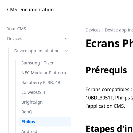
CMS Documentation
Your CMS
Devices
Device app ins
Devices
Ecrans Ph
Device app installation
Samsung - Tizen
Prérequis
NEC Modular Platform
Raspberry Pi 3B, 4B
Ecrans compatibles : 
LG webOS 4
10BDL3051T, Philips 
BrightSign
l'application CMS.
BenQ
Philips
Etapes d'in
Android